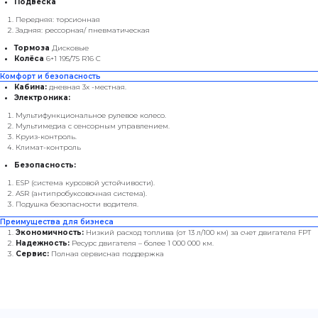
Подвеска
Передняя: торсионная
Задняя: рессорная/ пневматическая
Тормоза
Дисковые
Колёса
6+1 195/75 R16 С
Комфорт и безопасность
Кабина:
дневная 3х -местная.
Электроника:
Мультифункциональное рулевое колесо.
Мультимедиа с сенсорным управлением.
Круиз-контроль.
Климат-контроль
Безопасность:
ESP (система курсовой устойчивости).
ASR (антипробуксовочная система).
Подушка безопасности водителя.
Преимущества для бизнеса
Экономичность:
Низкий расход топлива (от 13 л/100 км) за счет двигателя FPT
Надежность:
Ресурс двигателя – более 1 000 000 км.
Сервис:
Полная сервисная поддержка