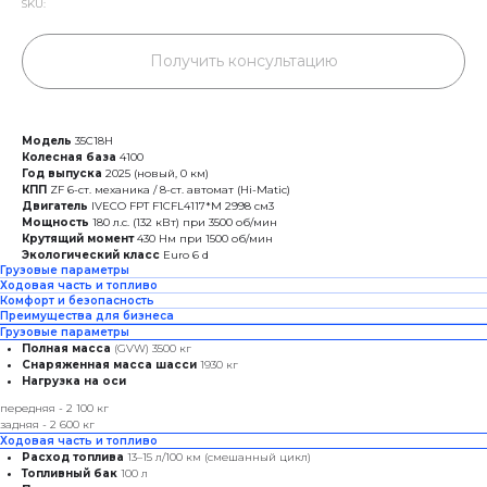
SKU:
Получить консультацию
Модель
35С18H
Колесная база
4100
Год выпуска
2025 (новый, 0 км)
КПП
ZF 6-ст. механика / 8-ст. автомат (Hi-Matic)
Двигатель
IVECO FPT F1CFL4117*M 2998 см3
Мощность
180 л.с. (132 кВт) при 3500 об/мин
Крутящий момент
430 Нм при 1500 об/мин
Экологический класс
Euro 6 d
Грузовые параметры
Ходовая часть и топливо
Комфорт и безопасность
Преимущества для бизнеса
Грузовые параметры
Полная масса
(GVW) 3500 кг
Снаряженная масса шасси
1930 кг
Нагрузка на оси
передняя - 2 100 кг
задняя - 2 600 кг
Ходовая часть и топливо
Расход топлива
13–15 л/100 км (смешанный цикл)
Топливный бак
100 л